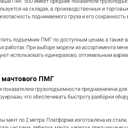
овый ПМГ 500 имеет средние показатели грузоподъе
зуется на складах, в производственных и торговых
езопасность поднимаемого груза и его сохранность 
упить подъемник ПМГ по доступным ценам, а также 
х работах. При выборе модели из ассортимента м
руют использовать единоразово, оптимальным вариа
 мачтового ПМГ
м показателем грузоподъемности предназначена для
руирован, что обеспечивать быстроту разборки обор
 мачт по 2 метра. Платформа изготовлена из стали,
альная рама, лебедка, мачта, каретка, предназначе