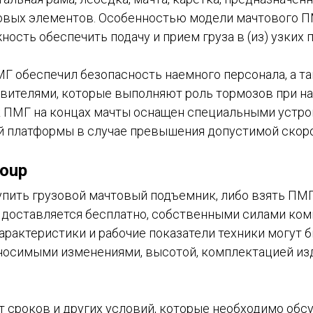
овых элементов. Особенностью модели мачтового П
ость обеспечить подачу и прием груза в (из) узких 
 обеспечил безопасность наемного персонала, а та
вителями, которые выполняют роль тормозов при 
к ПМГ на концах мачты оснащен специальными устр
й платформы в случае превышения допустимой скор
roup
пить грузовой мачтовый подъемник, либо взять ПМГ 
оставляется бесплатно, собственными силами ком
арактеристики и рабочие показатели техники могут б
носимыми изменениями, высотой, комплектацией изд
т сроков и других условий, которые необходимо обс